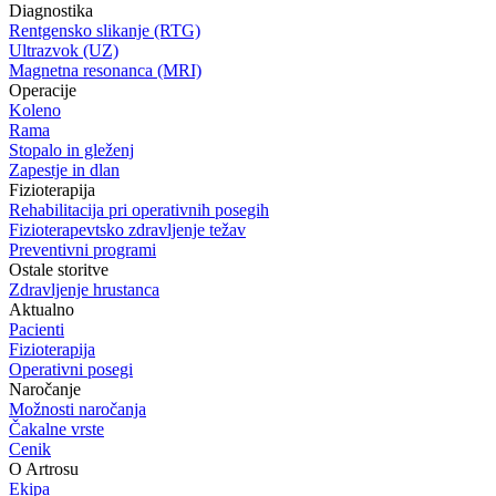
Diagnostika
Rentgensko slikanje (RTG)
Ultrazvok (UZ)
Magnetna resonanca (MRI)
Operacije
Koleno
Rama
Stopalo in gleženj
Zapestje in dlan
Fizioterapija
Rehabilitacija pri operativnih posegih
Fizioterapevtsko zdravljenje težav
Preventivni programi
Ostale storitve
Zdravljenje hrustanca
Aktualno
Pacienti
Fizioterapija
Operativni posegi
Naročanje
Možnosti naročanja
Čakalne vrste
Cenik
O Artrosu
Ekipa