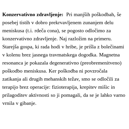
Konzervativno zdravljenje:
Pri manjših poškodbah, še
posebej tistih v dobro prekrvavljenem zunanjem delu
meniskusa (t.i. rdeča cona), se pogosto odločimo za
konzervativno zdravljenje. Naj razložim na primeru.
Starejša gospa, ki rada hodi v hribe, je prišla z bolečinami
v kolenu brez jasnega travmatskega dogodka. Magnetna
resonanca je pokazala degenerativno (preobremenitveno)
poškodbo meniskusa. Ker poškodba ni povzročala
zatikanja ali drugih mehanskih težav, smo se odločili za
terapijo brez operacije: fizioterapija, krepitev mišic in
prilagoditev aktivnosti so ji pomagali, da se je lahko varno
vrnila v gibanje.