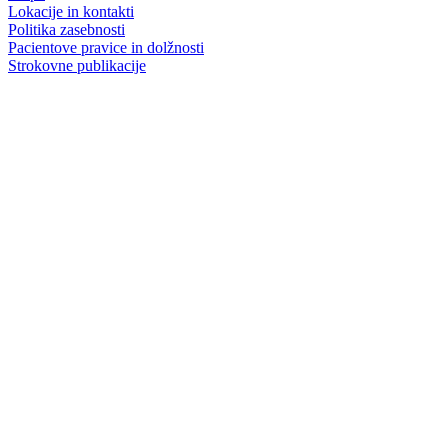
Lokacije in kontakti
Politika zasebnosti
Pacientove pravice in dolžnosti
Strokovne publikacije