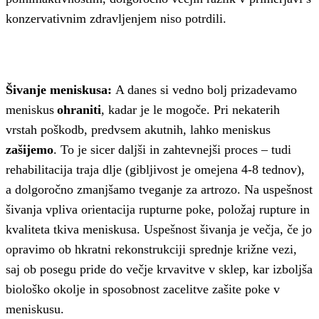
konzervativnim zdravljenjem niso potrdili.
Šivanje meniskusa:
A danes si vedno bolj prizadevamo
meniskus
ohraniti
, kadar je le mogoče. Pri nekaterih
vrstah poškodb, predvsem akutnih, lahko meniskus
zašijemo
. To je sicer daljši in zahtevnejši proces – tudi
rehabilitacija traja dlje (gibljivost je omejena 4-8 tednov),
a dolgoročno zmanjšamo tveganje za artrozo. Na uspešnost
šivanja vpliva orientacija rupturne poke, položaj rupture in
kvaliteta tkiva meniskusa. Uspešnost šivanja je večja, če jo
opravimo ob hkratni rekonstrukciji sprednje križne vezi,
saj ob posegu pride do večje krvavitve v sklep, kar izboljša
biološko okolje in sposobnost zacelitve zašite poke v
meniskusu.