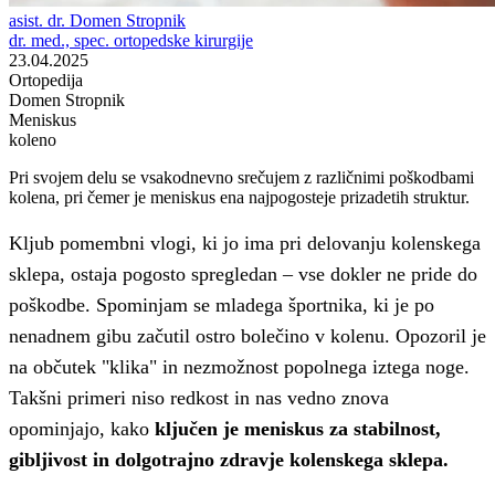
asist. dr. Domen Stropnik
dr. med., spec. ortopedske kirurgije
23.04.2025
Ortopedija
Domen Stropnik
Meniskus
koleno
Pri svojem delu se vsakodnevno srečujem z različnimi poškodbami
kolena, pri čemer je meniskus ena najpogosteje prizadetih struktur.
Kljub pomembni vlogi, ki jo ima pri delovanju kolenskega
sklepa, ostaja pogosto spregledan – vse dokler ne pride do
poškodbe. Spominjam se mladega športnika, ki je po
nenadnem gibu začutil ostro bolečino v kolenu. Opozoril je
na občutek "klika" in nezmožnost popolnega iztega noge.
Takšni primeri niso redkost in nas vedno znova
opominjajo, kako
ključen je meniskus za stabilnost,
gibljivost in dolgotrajno zdravje kolenskega sklepa.