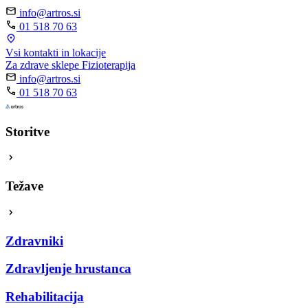
info@artros.si
01 518 70 63
Vsi kontakti in lokacije
Za zdrave sklepe
Fizioterapija
info@artros.si
01 518 70 63
Storitve
Težave
Zdravniki
Zdravljenje hrustanca
Rehabilitacija