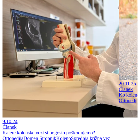
20.11.25
Članek
Ko koleno 
Ortopedija
9.10.24
Članek
Katere kolenske vezi si pogosto poškodujemo?
Ortopedija
Domen Stropnik
Koleno
Sprednja križna vez