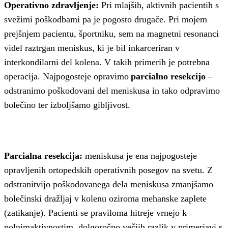
Operativno zdravljenje:
Pri mlajših, aktivnih pacientih s
svežimi poškodbami pa je pogosto drugače. Pri mojem
prejšnjem pacientu, športniku, sem na magnetni resonanci
videl raztrgan meniskus, ki je bil inkarceriran v
interkondilarni del kolena. V takih primerih je potrebna
operacija. Najpogosteje opravimo
parcialno resekcijo
–
odstranimo poškodovani del meniskusa in tako odpravimo
bolečino ter izboljšamo gibljivost.
Parcialna resekcija:
meniskusa je ena najpogosteje
opravljenih ortopedskih operativnih posegov na svetu. Z
odstranitvijo poškodovanega dela meniskusa zmanjšamo
bolečinski dražljaj v kolenu oziroma mehanske zaplete
(zatikanje). Pacienti se praviloma hitreje vrnejo k
polnimaktivnostim, dolgoročno večjih razlik v primerjavi s