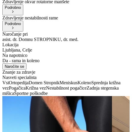
Zdravljenje okvar rotatorne manšete
Podrobno
Zdravljenje nestabilnosti rame
Podrobno
Naročanje pri
asist. dr. Domnu STROPNIKU, dr. med.
Lokacija
Ljubljana, Celje
Na napotnico
Da - rama in koleno
Naročite se
Znanje za zdravje
Nasveti specialista
Vsi
Ortopedija
Domen Stropnik
Meniskus
Koleno
Sprednja križna
vez
Pogačica
Križna vez
Nestabilnost pogačice
Zadnja stegenska
mišica
Športne poškodbe