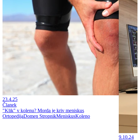
23.4.25
Članek
"Klik" v kolenu? Morda je kriv meniskus
Ortopedija
Domen Stropnik
Meniskus
Koleno
9.10.24