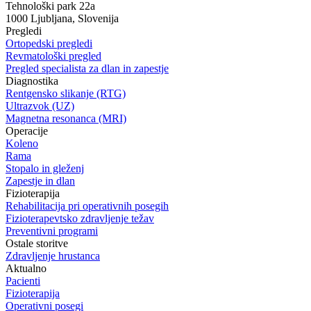
Tehnološki park 22a
1000 Ljubljana, Slovenija
Pregledi
Ortopedski pregledi
Revmatološki pregled
Pregled specialista za dlan in zapestje
Diagnostika
Rentgensko slikanje (RTG)
Ultrazvok (UZ)
Magnetna resonanca (MRI)
Operacije
Koleno
Rama
Stopalo in gleženj
Zapestje in dlan
Fizioterapija
Rehabilitacija pri operativnih posegih
Fizioterapevtsko zdravljenje težav
Preventivni programi
Ostale storitve
Zdravljenje hrustanca
Aktualno
Pacienti
Fizioterapija
Operativni posegi