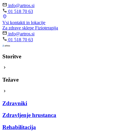
info@artros.si
01 518 70 63
Vsi kontakti in lokacije
Za zdrave sklepe
Fizioterapija
info@artros.si
01 518 70 63
Storitve
Težave
Zdravniki
Zdravljenje hrustanca
Rehabilitacija