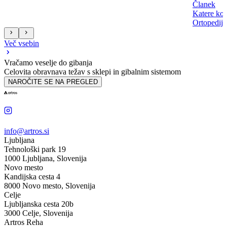
Članek
Katere kol
Ortopedija
Več vsebin
Vračamo veselje do gibanja
Celovita obravnava težav s sklepi in gibalnim sistemom
NAROČITE SE NA PREGLED
info@artros.si
Ljubljana
Tehnološki park 19
1000 Ljubljana, Slovenija
Novo mesto
Kandijska cesta 4
8000 Novo mesto, Slovenija
Celje
Ljubljanska cesta 20b
3000 Celje, Slovenija
Artros Reha