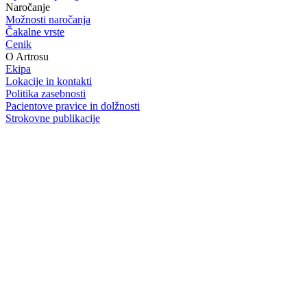
Naročanje
Možnosti naročanja
Čakalne vrste
Cenik
O Artrosu
Ekipa
Lokacije in kontakti
Politika zasebnosti
Pacientove pravice in dolžnosti
Strokovne publikacije