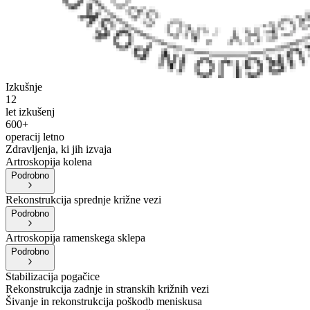
Izkušnje
12
let izkušenj
600+
operacij letno
Zdravljenja, ki jih izvaja
Artroskopija kolena
Podrobno
Rekonstrukcija sprednje križne vezi
Podrobno
Artroskopija ramenskega sklepa
Podrobno
Stabilizacija pogačice
Rekonstrukcija zadnje in stranskih križnih vezi
Šivanje in rekonstrukcija poškodb meniskusa