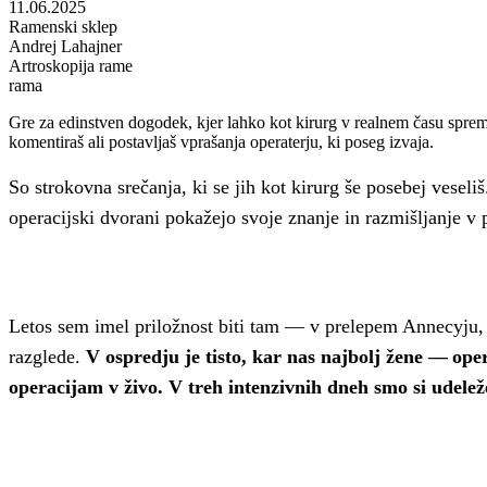
11.06.2025
Ramenski sklep
Andrej Lahajner
Artroskopija rame
rama
Gre za edinstven dogodek, kjer lahko kot kirurg v realnem času spremlj
komentiraš ali postavljaš vprašanja operaterju, ki poseg izvaja.
So strokovna srečanja, ki se jih kot kirurg še posebej vesel
operacijski dvorani pokažejo svoje znanje in razmišljanje v 
Letos sem imel priložnost biti tam — v prelepem Annecyju, o
razglede.
V ospredju je tisto, kar nas najbolj žene — op
operacijam v živo. V treh intenzivnih dneh smo si udeleže