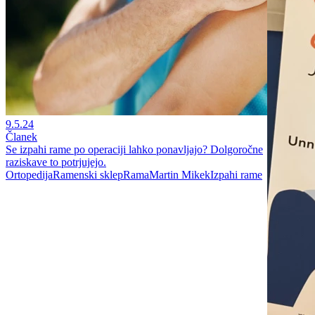
9.5.24
Članek
Se izpahi rame po operaciji lahko ponavljajo? Dolgoročne
raziskave to potrjujejo.
Ortopedija
Ramenski sklep
Rama
Martin Mikek
Izpahi rame