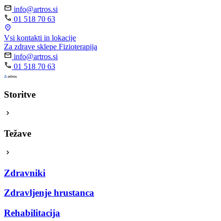
info@artros.si
01 518 70 63
Vsi kontakti in lokacije
Za zdrave sklepe
Fizioterapija
info@artros.si
01 518 70 63
Storitve
Težave
Zdravniki
Zdravljenje hrustanca
Rehabilitacija