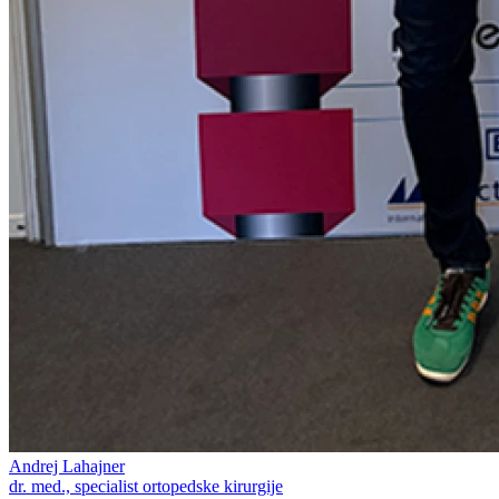
Andrej Lahajner
dr. med., specialist ortopedske kirurgije