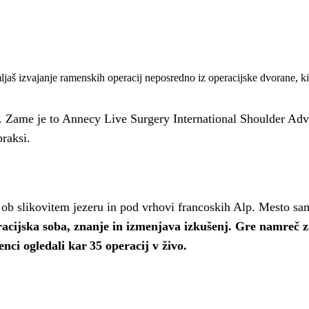
aš izvajanje ramenskih operacij neposredno iz operacijske dvorane, ki ji
iš. Zame je to Annecy Live Surgery International Shoulder Adv
praksi.
b slikovitem jezeru in pod vrhovi francoskih Alp. Mesto samo
eracijska soba, znanje in izmenjava izkušenj. Gre namreč 
nci ogledali kar 35 operacij v živo.