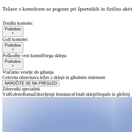
Težave s komolcem so pogoste pri športnikih in fizično akti
Teniški komolec
Podrobno
Golf komolec
Podrobno
Poškodbe vezi komolčnega sklepa
Podrobno
Vračamo veselje do gibanja
Celovita obravnava težav s sklepi in gibalnim sistemom
NAROČITE SE NA PREGLED
Zdravniki specialisti
Vsi
Koleno
Rama
Zdravljenje hrustanca
Ostali sklepi
Stopalo in gleženj