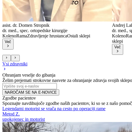
asist. dr. Domen Stropnik
Andrej La
dr. med., spec. ortopedske kirurgije
dr. med., s
Koleno
Rama
Zdravljenje hrustanca
Ostali sklepi
Koleno
Ra
sklepi
Več
Več
Vsi zdravniki
Ohranjam veselje do gibanja
Želim prejemati strokovne nasvete za ohranjanje zdravja svojih sklepo
NAROČAM SE NA E-NOVICE
Zgodbe pacientov
Spoznajte navdihujoče zgodbe naših pacientov, ki so se z našo pomočjo
Legendarni motorist se vrača na cesto po operaciji rame
Metod Z.
upokojenec in motorist