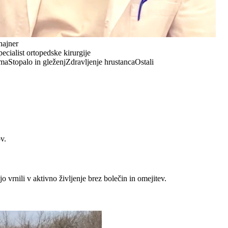
hajner
pecialist ortopedske kirurgije
ma
Stopalo in gleženj
Zdravljenje hrustanca
Ostali
v.
 vrnili v aktivno življenje brez bolečin in omejitev.