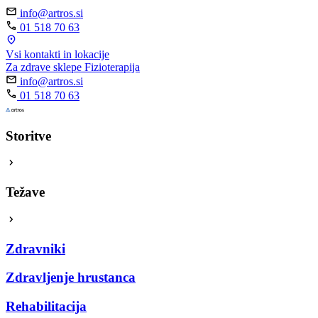
info@artros.si
01 518 70 63
Vsi kontakti in lokacije
Za zdrave sklepe
Fizioterapija
info@artros.si
01 518 70 63
Storitve
Težave
Zdravniki
Zdravljenje hrustanca
Rehabilitacija