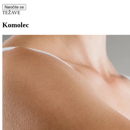
Naročite se
TEŽAVE
Komolec