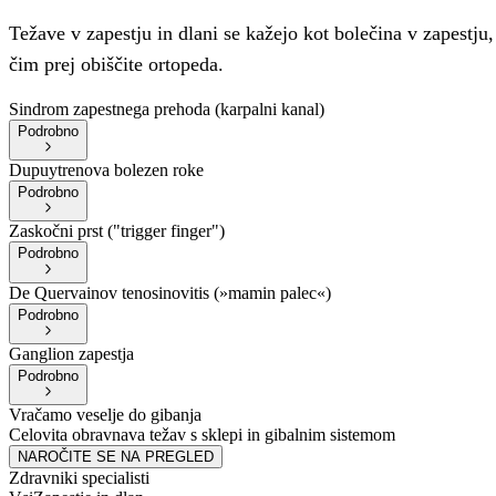
Težave v zapestju in dlani se kažejo kot bolečina v zapestju
čim prej obiščite ortopeda.
Sindrom zapestnega prehoda (karpalni kanal)
Podrobno
Dupuytrenova bolezen roke
Podrobno
Zaskočni prst ("trigger finger")
Podrobno
De Quervainov tenosinovitis (»mamin palec«)
Podrobno
Ganglion zapestja
Podrobno
Vračamo veselje do gibanja
Celovita obravnava težav s sklepi in gibalnim sistemom
NAROČITE SE NA PREGLED
Zdravniki specialisti