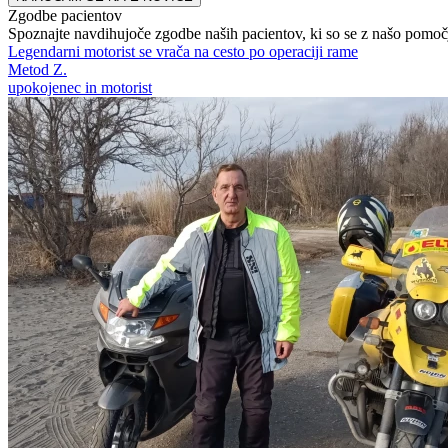
Zgodbe pacientov
Spoznajte navdihujoče zgodbe naših pacientov, ki so se z našo pomočjo
Legendarni motorist se vrača na cesto po operaciji rame
Metod Z.
upokojenec in motorist