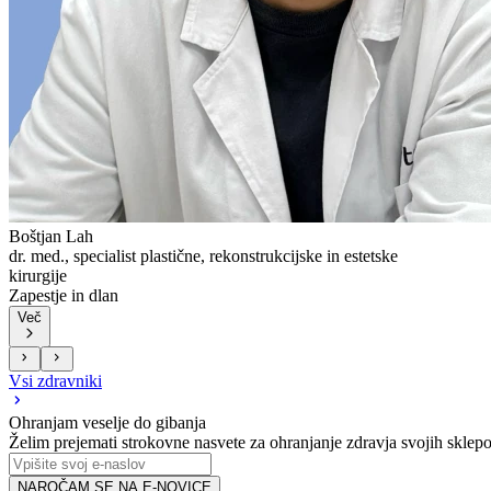
Boštjan Lah
dr. med., specialist plastične, rekonstrukcijske in estetske
kirurgije
Zapestje in dlan
Več
Vsi zdravniki
Ohranjam veselje do gibanja
Želim prejemati strokovne nasvete za ohranjanje zdravja svojih sklepo
NAROČAM SE NA E-NOVICE