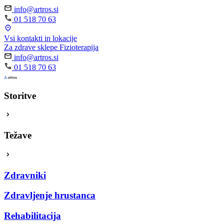
info@artros.si
01 518 70 63
Vsi kontakti in lokacije
Za zdrave sklepe
Fizioterapija
info@artros.si
01 518 70 63
Storitve
Težave
Zdravniki
Zdravljenje hrustanca
Rehabilitacija