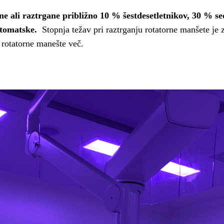
ne ali raztrgane približno 10 % šestdesetletnikov, 30 % s
mptomatske.
Stopnja težav pri raztrganju rotatorne manšete je 
t rotatorne manešte več.