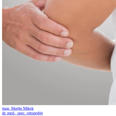
mag. Martin Mikek
dr. med., spec. ortopedije