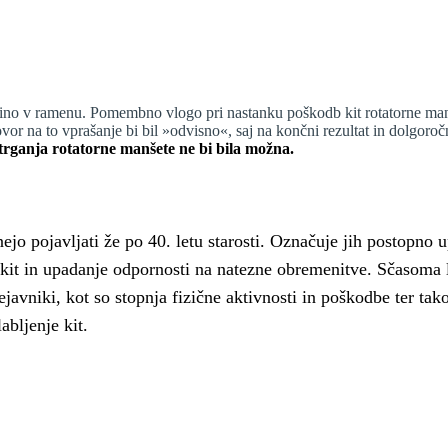
čino v ramenu. Pomembno vlogo pri nastanku poškodb kit rotatorne manš
ovor na to vprašanje bi bil »odvisno«, saj na končni rezultat in dolgoroč
aztrganja rotatorne manšete ne bi bila možna.
o pojavljati že po 40. letu starosti. Označuje jih postopno up
 kit in upadanje odpornosti na natezne obremenitve. Sčasoma l
dejavniki, kot so stopnja fizične aktivnosti in poškodbe ter t
labljenje kit.
.