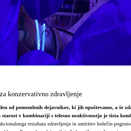
 za konzervativno zdravljenje
 eden od pomembnih dejavnikov, ki jih upoštevamo, a še zda
starost v kombinaciji s telesno neaktivnostjo je tista kom
kcionalnega rezultata zdravljenja in umiritev bolečin pogosto 