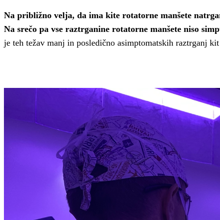
Na približno velja, da ima kite rotatorne manšete natrga
Na srečo pa vse raztrganine rotatorne manšete niso si
je teh težav manj in posledično asimptomatskih raztrganj ki