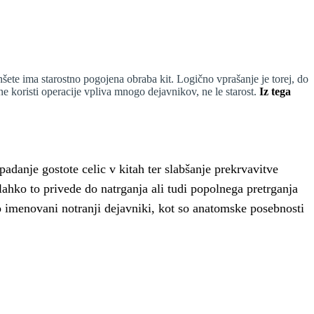
ete ima starostno pogojena obraba kit. Logično vprašanje je torej, do
ne koristi operacije vpliva mnogo dejavnikov, ne le starost.
Iz tega
adanje gostote celic v kitah ter slabšanje prekrvavitve
ahko to privede do natrganja ali tudi popolnega pretrganja
ako imenovani notranji dejavniki, kot so anatomske posebnosti