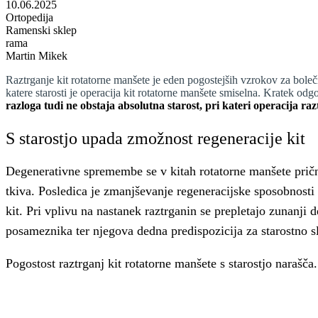
10.06.2025
Ortopedija
Ramenski sklep
rama
Martin Mikek
Raztrganje kit rotatorne manšete je eden pogostejših vzrokov za bole
katere starosti je operacija kit rotatorne manšete smiselna. Kratek odg
razloga tudi ne obstaja absolutna starost, pri kateri operacija r
S starostjo upada zmožnost regeneracije kit
Degenerativne spremembe se v kitah rotatorne manšete pričnej
tkiva. Posledica je zmanjševanje regeneracijske sposobnosti
kit. Pri vplivu na nastanek raztrganin se prepletajo zunanji 
posameznika ter njegova dedna predispozicija za starostno s
Pogostost raztrganj kit rotatorne manšete s starostjo narašča