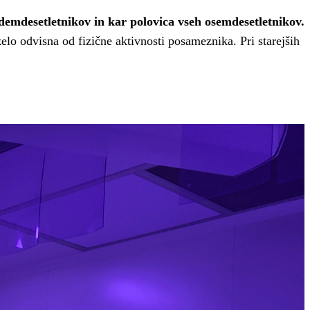
edemdesetletnikov in kar polovica vseh osemdesetletnikov.
zelo odvisna od fizične aktivnosti posameznika. Pri starejših