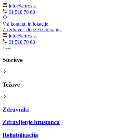
info@artros.si
01 518 70 63
Vsi kontakti in lokacije
Za zdrave sklepe
Fizioterapija
info@artros.si
01 518 70 63
Storitve
Težave
Zdravniki
Zdravljenje hrustanca
Rehabilitacija