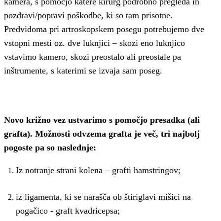
kamera, s pomočjo katere kirurg podrobno pregleda in
pozdravi/popravi poškodbe, ki so tam prisotne.
Predvidoma pri artroskopskem posegu potrebujemo dve
vstopni mesti oz. dve luknjici – skozi eno luknjico
vstavimo kamero, skozi preostalo ali preostale pa
inštrumente, s katerimi se izvaja sam poseg.
Novo križno vez ustvarimo s pomočjo presadka (ali
grafta). Možnosti odvzema grafta je več, tri najbolj
pogoste pa so naslednje:
Iz notranje strani kolena – grafti hamstringov;
iz ligamenta, ki se narašča ob štiriglavi mišici na
pogačico - graft kvadricepsa;