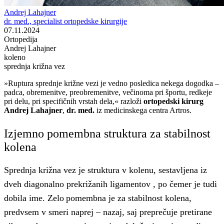
Andrej Lahajner
dr. med., specialist ortopedske kirurgije
07.11.2024
Ortopedija
Andrej Lahajner
koleno
sprednja križna vez
»Ruptura sprednje križne vezi je vedno posledica nekega dogodka –
padca, obremenitve, preobremenitve, večinoma pri športu, redkeje
pri delu, pri specifičnih vrstah dela,« razloži
ortopedski kirurg
Andrej Lahajner
,
dr. med.
iz medicinskega centra Artros.
Izjemno pomembna struktura za stabilnost
kolena
Sprednja križna vez je struktura v kolenu, sestavljena iz
dveh diagonalno prekrižanih ligamentov , po čemer je tudi
dobila ime. Zelo pomembna je za stabilnost kolena,
predvsem v smeri naprej – nazaj, saj preprečuje pretirane