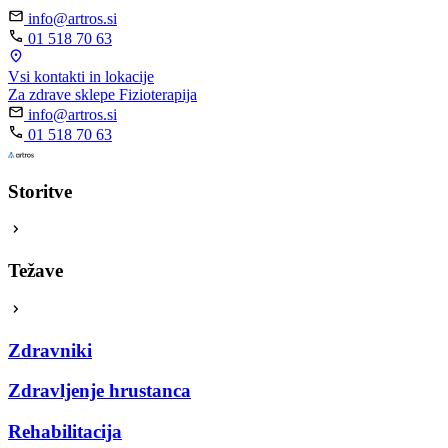
info@artros.si
01 518 70 63
Vsi kontakti in lokacije
Za zdrave sklepe
Fizioterapija
info@artros.si
01 518 70 63
Storitve
Težave
Zdravniki
Zdravljenje hrustanca
Rehabilitacija