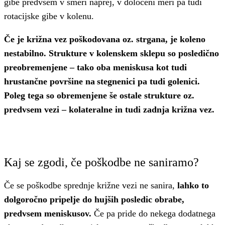
gibe predvsem v smeri naprej, v določeni meri pa tudi
rotacijske gibe v kolenu.
Če je križna vez poškodovana oz. strgana, je koleno
nestabilno. Strukture v kolenskem sklepu so posledično
preobremenjene – tako oba meniskusa kot tudi
hrustančne površine na stegnenici pa tudi golenici.
Poleg tega so obremenjene še ostale strukture oz.
predvsem vezi – kolateralne in tudi zadnja križna vez.
Kaj se zgodi, če poškodbe ne saniramo?
Če se poškodbe sprednje križne vezi ne sanira,
lahko to
dolgoročno pripelje do hujših posledic obrabe,
predvsem meniskusov.
Če pa pride do nekega dodatnega