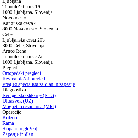
Ljubljana
Tehnološki park 19
1000 Ljubljana, Slovenija
Novo mesto
Kandijska cesta 4
8000 Novo mesto, Slovenija
Celje
Ljubljanska cesta 20b
3000 Celje, Slovenija
Artros Reha
Tehnološki park 22a
1000 Ljubljana, Slovenija
Pregledi
Ortopedski pregledi
Revmatološki pregled
Pregled specialista za dlan in zapestje
Diagnostika
Rentgensko slikanje (RTG)
Ultrazvok (UZ)
Magnetna resonanca (MRI)
Operacije
Koleno
Rama
Stopalo in gleženj
Zapestje in dlan