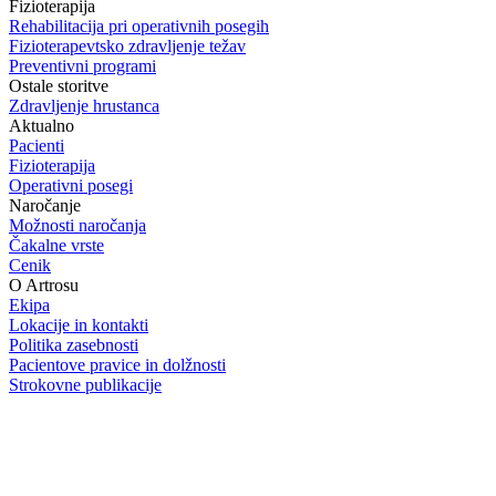
Fizioterapija
Rehabilitacija pri operativnih posegih
Fizioterapevtsko zdravljenje težav
Preventivni programi
Ostale storitve
Zdravljenje hrustanca
Aktualno
Pacienti
Fizioterapija
Operativni posegi
Naročanje
Možnosti naročanja
Čakalne vrste
Cenik
O Artrosu
Ekipa
Lokacije in kontakti
Politika zasebnosti
Pacientove pravice in dolžnosti
Strokovne publikacije