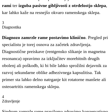
rami
ter
izguba pasivne gibljivosti z otrdelostjo sklepa
,
kar lahko kaže na resnejšo okvaro ramenskega sklepa.
3
Diagnostika
Diagnozo zamrzle rame postavimo klinično
. Pregled pri
specialistu je torej osnova za začetek zdravljenja.
Diagnostične preiskave (rentgensko slikanje in magnetna
resonanca) opravimo za izključitev morebitnih drugih
obolenj ali poškodb, ki bi bile lahko sprožilni dejavnik za
razvoj sekundarne oblike adhezivnega kapsulitisa. Tak
primer sta lahko delno natrganje kit rotatorne manšete ali
osteoartritis ramenskega sklepa.
4
Zdravljenje
Sindrom zamrzle rame praviloma zdravimo konzervativno