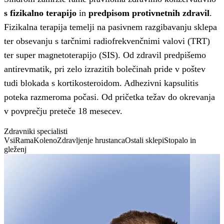
s fizikalno terapijo
in
predpisom protivnetnih zdravil
.
Fizikalna terapija temelji na pasivnem razgibavanju sklepa
ter obsevanju s tarčnimi radiofrekvenčnimi valovi (TRT)
ter super magnetoterapijo (SIS). Od zdravil predpišemo
antirevmatik, pri zelo izrazitih bolečinah pride v poštev
tudi blokada s kortikosteroidom. Adhezivni kapsulitis
poteka razmeroma počasi. Od pričetka težav do okrevanja
v povprečju preteče 18 mesecev.
Zdravniki specialisti
Vsi
Rama
Koleno
Zdravljenje hrustanca
Ostali sklepi
Stopalo in
gleženj