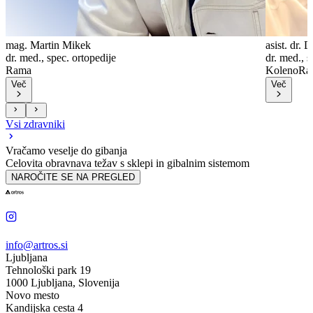
mag. Martin Mikek
asist. dr.
dr. med., spec. ortopedije
dr. med., s
Rama
Koleno
Ra
Več
Več
Vsi zdravniki
Vračamo veselje do gibanja
Celovita obravnava težav s sklepi in gibalnim sistemom
NAROČITE SE NA PREGLED
info@artros.si
Ljubljana
Tehnološki park 19
1000 Ljubljana, Slovenija
Novo mesto
Kandijska cesta 4