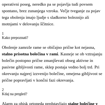
operativni poseg, neredko pa se pojavlja tudi povsem
spontano, brez zunanjega vzroka. Večje tveganje za pojav
tega obolenja imajo ljudje s sladkorno boleznijo ali
motnjami v delovanju ščitnice.
1
Kako prepoznati?
Obolenje zamrzle rame se običajno prične kot nejasna,
stalno prisotna bolečina v rami
. Kasneje se ob vztrajanju
bolečin postopno prične zmanjševati obseg aktivne in
pasivne gibljivosti rame, sklep postaja vedno bolj trd. Pri
okrevanju najprej izzvenijo bolečine, omejena gibljivost se
prične popravljati v končni fazi okrevanja.
2
Kdaj na pregled?
Alarm za obisk ortopeda predstavljajo
stalne bolečine v