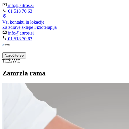
info@artros.si
01 518 70 63
Vsi kontakti in lokacije
Za zdrave sklepe
Fizioterapija
info@artros.si
01 518 70 63
Naročite se
TEŽAVE
Zamrzla rama