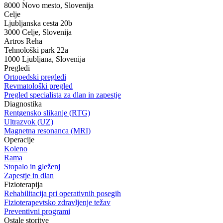
8000 Novo mesto, Slovenija
Celje
Ljubljanska cesta 20b
3000 Celje, Slovenija
Artros Reha
Tehnološki park 22a
1000 Ljubljana, Slovenija
Pregledi
Ortopedski pregledi
Revmatološki pregled
Pregled specialista za dlan in zapestje
Diagnostika
Rentgensko slikanje (RTG)
Ultrazvok (UZ)
Magnetna resonanca (MRI)
Operacije
Koleno
Rama
Stopalo in gleženj
Zapestje in dlan
Fizioterapija
Rehabilitacija pri operativnih posegih
Fizioterapevtsko zdravljenje težav
Preventivni programi
Ostale storitve