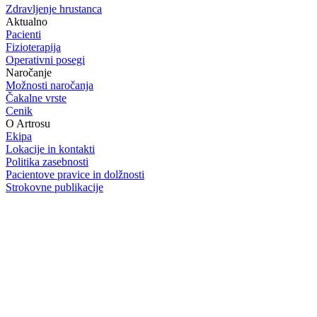
Zdravljenje hrustanca
Aktualno
Pacienti
Fizioterapija
Operativni posegi
Naročanje
Možnosti naročanja
Čakalne vrste
Cenik
O Artrosu
Ekipa
Lokacije in kontakti
Politika zasebnosti
Pacientove pravice in dolžnosti
Strokovne publikacije