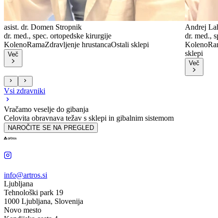
asist. dr. Domen Stropnik
Andrej La
dr. med., spec. ortopedske kirurgije
dr. med., s
Koleno
Rama
Zdravljenje hrustanca
Ostali sklepi
Koleno
Ra
sklepi
Več
Več
Vsi zdravniki
Vračamo veselje do gibanja
Celovita obravnava težav s sklepi in gibalnim sistemom
NAROČITE SE NA PREGLED
info@artros.si
Ljubljana
Tehnološki park 19
1000 Ljubljana, Slovenija
Novo mesto