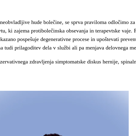
i neobvladljive hude bolečine, se sprva praviloma odločimo za
tu, ki zajema protibolečinska obsevanja in terapevtske vaje. P
 dokazano pospešuje degenerativne procese in upoštevati preve
a tudi prilagoditev dela v službi ali pa menjava delovnega me
rvativnega zdravljenja simptomatske diskus hernije, spinalne 