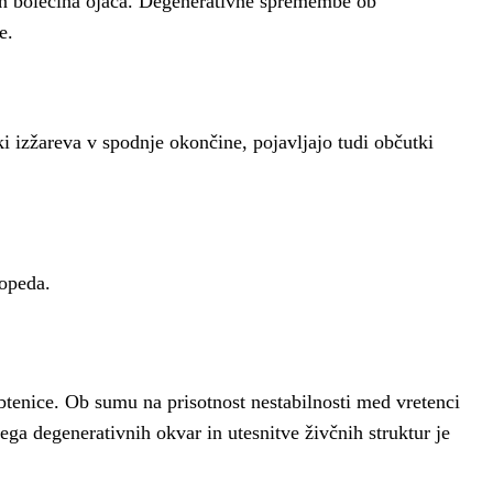
ša in bolečina ojača. Degenerativne spremembe ob
e.
 ki izžareva v spodnje okončine, pojavljajo tudi občutki
topeda.
btenice. Ob sumu na prisotnost nestabilnosti med vretenci
ga degenerativnih okvar in utesnitve živčnih struktur je