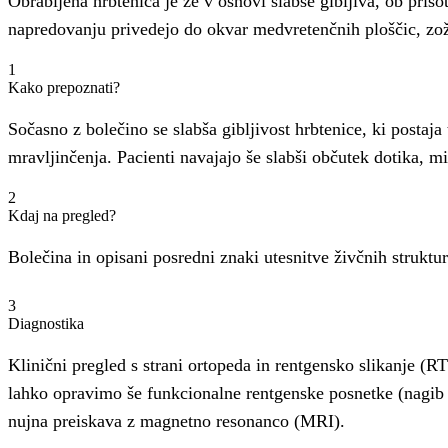
Obrabljena hrbtenica je že v osnovi slabše gibljiva, ob pris
napredovanju privedejo do okvar medvretenčnih ploščic, zožit
1
Kako prepoznati?
Sočasno z bolečino se slabša gibljivost hrbtenice, ki postaja
mravljinčenja. Pacienti navajajo še slabši občutek dotika, miši
2
Kdaj na pregled?
Bolečina in opisani posredni znaki utesnitve živčnih struktur
3
Diagnostika
Klinični pregled s strani ortopeda in rentgensko slikanje (
lahko opravimo še funkcionalne rentgenske posnetke (nagib n
nujna preiskava z magnetno resonanco (MRI).