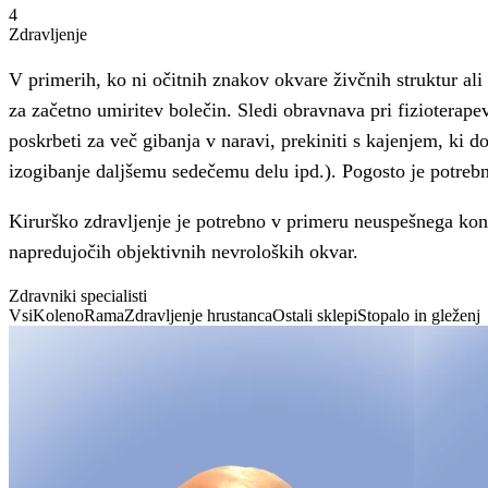
4
Zdravljenje
V primerih, ko ni očitnih znakov okvare živčnih struktur al
za začetno umiritev bolečin. Sledi obravnava pri fizioterapev
poskrbeti za več gibanja v naravi, prekiniti s kajenjem, ki
izogibanje daljšemu sedečemu delu ipd.). Pogosto je potrebn
Kirurško zdravljenje je potrebno v primeru neuspešnega konze
napredujočih objektivnih nevroloških okvar.
Zdravniki specialisti
Vsi
Koleno
Rama
Zdravljenje hrustanca
Ostali sklepi
Stopalo in gleženj