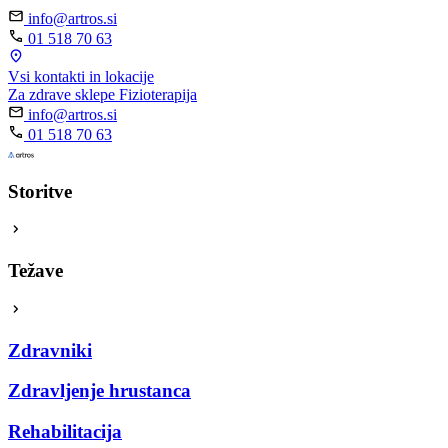
info@artros.si
01 518 70 63
Vsi kontakti in lokacije
Za zdrave sklepe
Fizioterapija
info@artros.si
01 518 70 63
Storitve
Težave
Zdravniki
Zdravljenje hrustanca
Rehabilitacija