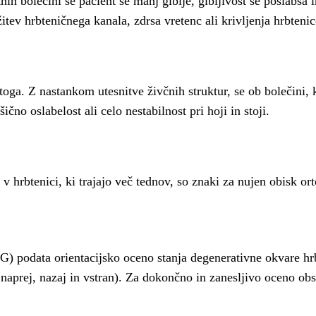
otnih bolečini se pacient še manj giblje, gibljivost se poslab
ev hrbteničnega kanala, zdrsa vretenc ali krivljenja hrbtenic
 toga. Z nastankom utesnitve živčnih struktur, se ob bolečini,
čno oslabelost ali celo nestabilnost pri hoji in stoji.
 v hrbtenici, ki trajajo več tednov, so znaki za nujen obisk or
RTG) podata orientacijsko oceno stanja degenerativne okvare hr
aprej, nazaj in vstran). Za dokončno in zanesljivo oceno obse