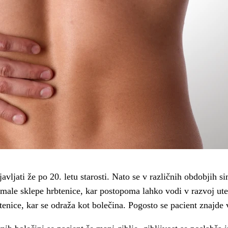
vljati že po 20. letu starosti. Nato se v različnih obdobjih
n male sklepe hrbtenice, kar postopoma lahko vodi v razvoj ut
btenice, kar se odraža kot bolečina. Pogosto se pacient znajde