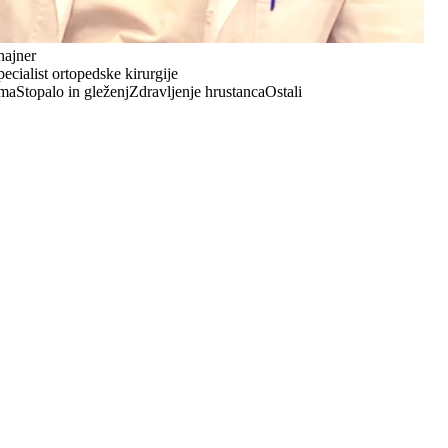
hajner
pecialist ortopedske kirurgije
ma
Stopalo in gleženj
Zdravljenje hrustanca
Ostali