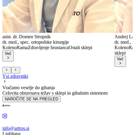
asist. dr. Domen Stropnik
Andrej La
dr. med., spec. ortopedske kirurgije
dr. med., s
Koleno
Rama
Zdravljenje hrustanca
Ostali sklepi
Koleno
Ra
sklepi
Več
Več
Vsi zdravniki
Vračamo veselje do gibanja
Celovita obravnava težav s sklepi in gibalnim sistemom
NAROČITE SE NA PREGLED
info@artros.si
Ljubljana