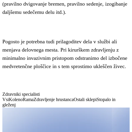
(pravilno dvigovanje bremen, pravilno sedenje, izogibanje
daljšemu sedečemu delu itd.).
Pogosto je potrebna tudi prilagoditev dela v službi ali
menjava delovnega mesta. Pri kirurškem zdravljenju z
minimalno invazivnim pristopom odstranimo del izbočene
medvretenčne ploščice in s tem sprostimo ukleščen živec.
Zdravniki specialisti
Vsi
Koleno
Rama
Zdravljenje hrustanca
Ostali sklepi
Stopalo in
gleženj