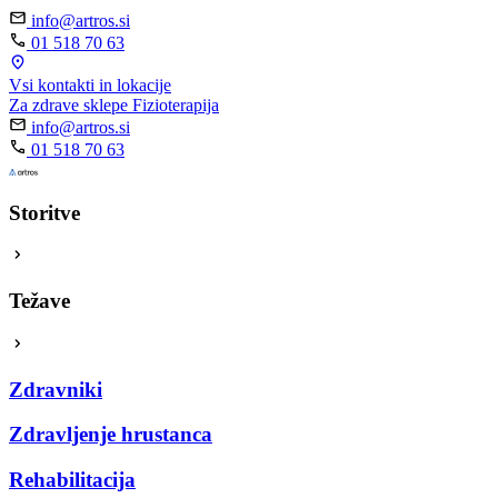
info@artros.si
01 518 70 63
Vsi kontakti in lokacije
Za zdrave sklepe
Fizioterapija
info@artros.si
01 518 70 63
Storitve
Težave
Zdravniki
Zdravljenje hrustanca
Rehabilitacija