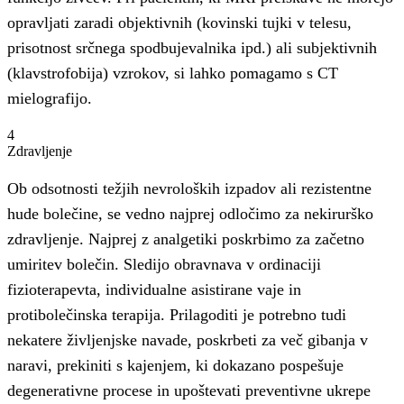
opravljati zaradi objektivnih (kovinski tujki v telesu,
prisotnost srčnega spodbujevalnika ipd.) ali subjektivnih
(klavstrofobija) vzrokov, si lahko pomagamo s CT
mielografijo.
4
Zdravljenje
Ob odsotnosti težjih nevroloških izpadov ali rezistentne
hude bolečine, se vedno najprej odločimo za nekirurško
zdravljenje. Najprej z analgetiki poskrbimo za začetno
umiritev bolečin. Sledijo obravnava v ordinaciji
fizioterapevta, individualne asistirane vaje in
protibolečinska terapija. Prilagoditi je potrebno tudi
nekatere življenjske navade, poskrbeti za več gibanja v
naravi, prekiniti s kajenjem, ki dokazano pospešuje
degenerativne procese in upoštevati preventivne ukrepe