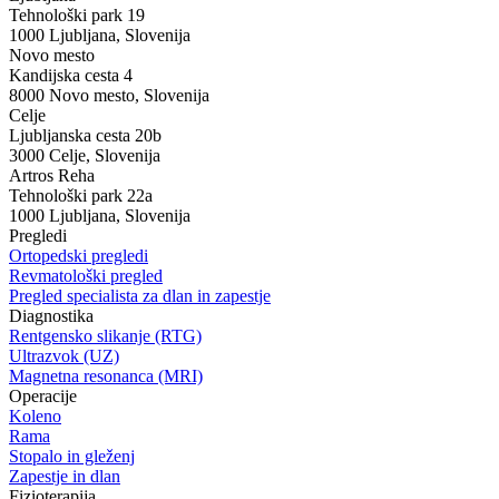
Tehnološki park 19
1000 Ljubljana, Slovenija
Novo mesto
Kandijska cesta 4
8000 Novo mesto, Slovenija
Celje
Ljubljanska cesta 20b
3000 Celje, Slovenija
Artros Reha
Tehnološki park 22a
1000 Ljubljana, Slovenija
Pregledi
Ortopedski pregledi
Revmatološki pregled
Pregled specialista za dlan in zapestje
Diagnostika
Rentgensko slikanje (RTG)
Ultrazvok (UZ)
Magnetna resonanca (MRI)
Operacije
Koleno
Rama
Stopalo in gleženj
Zapestje in dlan
Fizioterapija