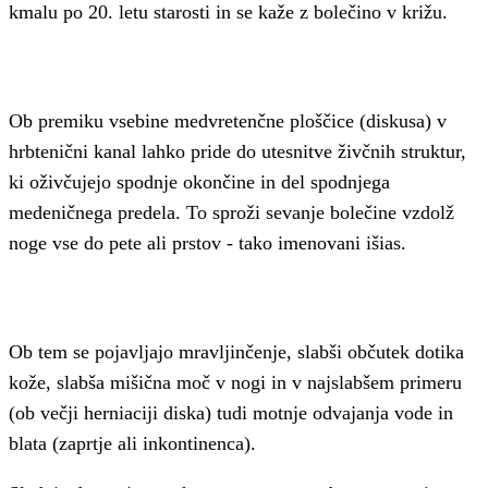
kmalu po 20. letu starosti in se kaže z bolečino v križu.
Ob premiku vsebine medvretenčne ploščice (diskusa) v
hrbtenični kanal lahko pride do utesnitve živčnih struktur,
ki oživčujejo spodnje okončine in del spodnjega
medeničnega predela. To sproži sevanje bolečine vzdolž
noge vse do pete ali prstov - tako imenovani išias.
Ob tem se pojavljajo mravljinčenje, slabši občutek dotika
kože, slabša mišična moč v nogi in v najslabšem primeru
(ob večji herniaciji diska) tudi motnje odvajanja vode in
blata (zaprtje ali inkontinenca).