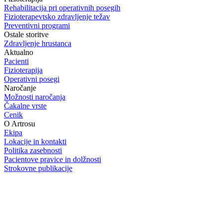
Rehabilitacija pri operativnih posegih
Fizioterapevtsko zdravljenje težav
Preventivni programi
Ostale storitve
Zdravljenje hrustanca
Aktualno
Pacienti
Fizioterapija
Operativni posegi
Naročanje
Možnosti naročanja
Čakalne vrste
Cenik
O Artrosu
Ekipa
Lokacije in kontakti
Politika zasebnosti
Pacientove pravice in dolžnosti
Strokovne publikacije