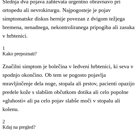
Slednja dva pojava zahtevata urgentno obravnavo pri
ortopedu ali nevrokirurgu. Najpogosteje je pojav
simptomatske diskus hernije povezan z dvigom težjega
bremena, nenadnega, nekontroliranega pripogiba ali zasuka
v hrbtenici.
1
Kako prepoznati?
Značilni simptom je bolečina v ledveni hrbtenici, ki seva v
spodnjo okončino. Ob tem se pogosto pojavlja
mravljinčenje dela noge, stopala ali prstov, pacienti opazijo
predele kože s slabšim občutkom dotika ali celo popolne
»gluhosti« ali pa celo pojav slabše moči v stopalu ali
kolenu.
2
Kdaj na pregled?