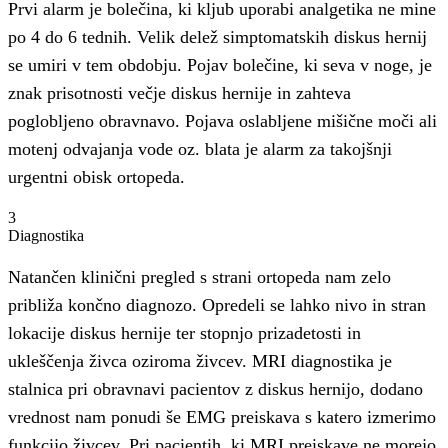
Prvi alarm je bolečina, ki kljub uporabi analgetika ne mine
po 4 do 6 tednih. Velik delež simptomatskih diskus hernij
se umiri v tem obdobju. Pojav bolečine, ki seva v noge, je
znak prisotnosti večje diskus hernije in zahteva
poglobljeno obravnavo. Pojava oslabljene mišične moči ali
motenj odvajanja vode oz. blata je alarm za takojšnji
urgentni obisk ortopeda.
3
Diagnostika
Natančen klinični pregled s strani ortopeda nam zelo
približa končno diagnozo. Opredeli se lahko nivo in stran
lokacije diskus hernije ter stopnjo prizadetosti in
ukleščenja živca oziroma živcev. MRI diagnostika je
stalnica pri obravnavi pacientov z diskus hernijo, dodano
vrednost nam ponudi še EMG preiskava s katero izmerimo
funkcijo živcev. Pri pacientih, ki MRI preiskave ne morejo