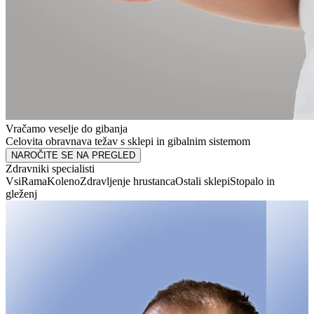
Vračamo veselje do gibanja
Celovita obravnava težav s sklepi in gibalnim sistemom
NAROČITE SE NA PREGLED
Zdravniki specialisti
Vsi
Rama
Koleno
Zdravljenje hrustanca
Ostali sklepi
Stopalo in
gleženj