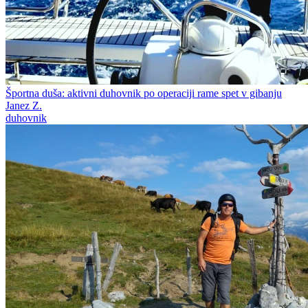
Športna duša: aktivni duhovnik po operaciji rame spet v gibanju
Janez Z.
duhovnik