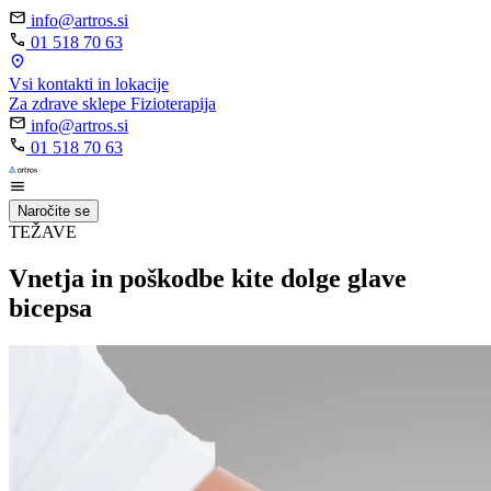
info@artros.si
01 518 70 63
Vsi kontakti in lokacije
Za zdrave sklepe
Fizioterapija
info@artros.si
01 518 70 63
Naročite se
TEŽAVE
Vnetja in poškodbe kite dolge glave
bicepsa