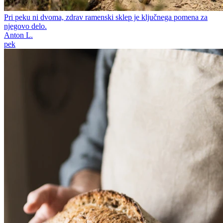
Pri peku ni dvoma, zdrav ramenski sklep je ključnega pomena za
njegovo delo.
Anton L.
pek