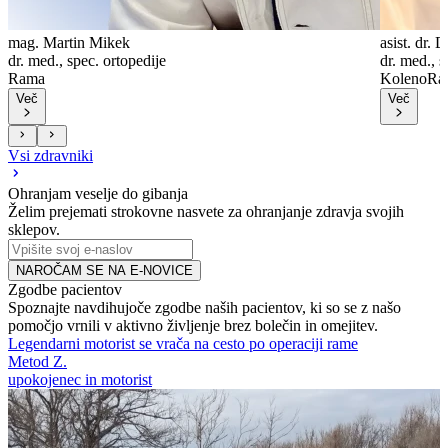
mag. Martin Mikek
asist. dr.
dr. med., spec. ortopedije
dr. med., s
Rama
Koleno
Ra
Več
Več
Vsi zdravniki
Ohranjam veselje do gibanja
Želim prejemati strokovne nasvete za ohranjanje zdravja svojih
sklepov.
NAROČAM SE NA E-NOVICE
Zgodbe pacientov
Spoznajte navdihujoče zgodbe naših pacientov, ki so se z našo
pomočjo vrnili v aktivno življenje brez bolečin in omejitev.
Legendarni motorist se vrača na cesto po operaciji rame
K
Metod Z.
U
upokojenec in motorist
s