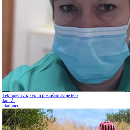
Tekmujem z glavo in poslušam svoje telo
Jani Ž.
triatlonec