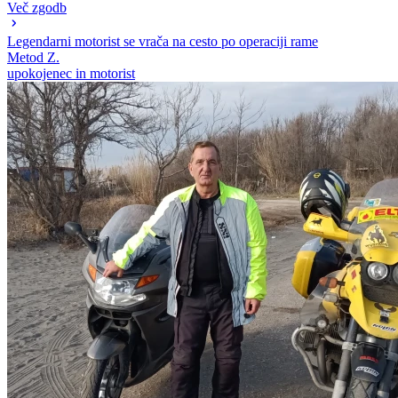
Več zgodb
Legendarni motorist se vrača na cesto po operaciji rame
Metod Z.
upokojenec in motorist