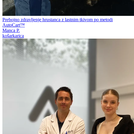
Prebojno zdravljenje hrustanca z lastnim tkivom po metodi
AutoCart™
Manca P.
košarkarica