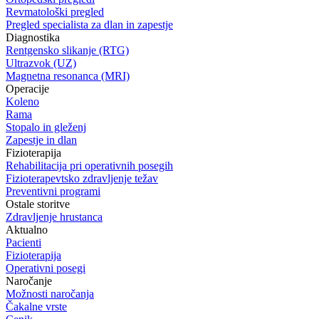
Revmatološki pregled
Pregled specialista za dlan in zapestje
Diagnostika
Rentgensko slikanje (RTG)
Ultrazvok (UZ)
Magnetna resonanca (MRI)
Operacije
Koleno
Rama
Stopalo in gleženj
Zapestje in dlan
Fizioterapija
Rehabilitacija pri operativnih posegih
Fizioterapevtsko zdravljenje težav
Preventivni programi
Ostale storitve
Zdravljenje hrustanca
Aktualno
Pacienti
Fizioterapija
Operativni posegi
Naročanje
Možnosti naročanja
Čakalne vrste